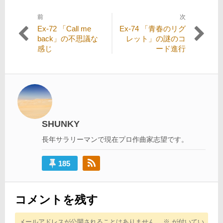
前
次
投
過
次
Ex-72 「Call me
Ex-74 「青春のリグ
稿
去
の
back」の不思議な
レット」の謎のコ
の
投
感じ
ード進行
ナ
投
稿:
ビ
稿:
ゲ
ー
シ
SHUNKY
ョ
長年サラリーマンで現在プロ作曲家志望です。
ン
185
コメントを残す
メールアドレスが公開されることはありません。
※
が付いてい