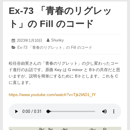
Ex-73 「青春のリグレッ
ト」の Fill のコード
2023
Shunky
投
2023年1月10日
投
年
稿
稿
カ
Ex-73 「青春のリグレット」の Fill のコード
1
日:
者:
テ
月
ゴ
15
松任谷由実さんの「青春のリグレット」の少し変わったコー
リ
日
ー:
ド進行のお話です。原曲 Key は G minor と B♭の共存だと思
いますが、説明を簡単にするために B♭とします。これを C
に直します。
https://www.youtube.com/watch?v=Tjk2lAD1_fY