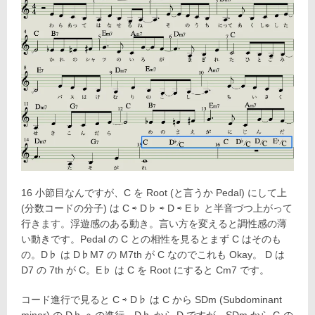
16 小節目なんですが、C を Root (と言うか Pedal) にして上
(分数コードの分子) は C ⇨ D♭ ⇨ D ⇨ E♭ と半音づつ上がって
行きます。浮遊感のある動き。言い方を変えると調性感の薄
い動きです。Pedal の C との相性を見るとまず C はそのも
の。D♭ は D♭M7 の M7th が C なのでこれも Okay。 D は
D7 の 7th が C。E♭ は C を Root にすると Cm7 です。
コード進行で見ると C ⇨ D♭ は C から SDm (Subdominant
minor) の D♭ への進行。D♭ から D ですが、SDm から G の