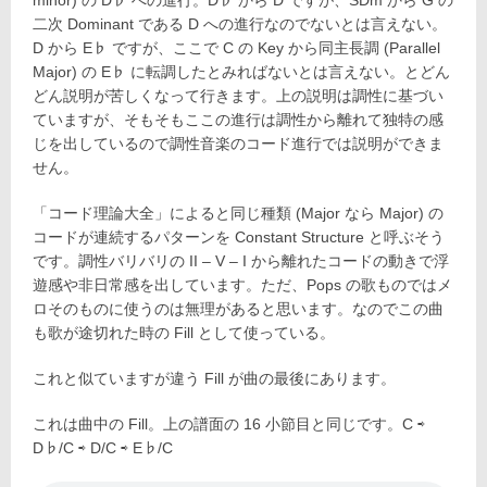
二次 Dominant である D への進行なのでないとは言えない。
D から E♭ ですが、ここで C の Key から同主長調 (Parallel
Major) の E♭ に転調したとみればないとは言えない。とどん
どん説明が苦しくなって行きます。上の説明は調性に基づい
ていますが、そもそもここの進行は調性から離れて独特の感
じを出しているので調性音楽のコード進行では説明ができま
せん。
「コード理論大全」によると同じ種類 (Major なら Major) の
コードが連続するパターンを Constant Structure と呼ぶそう
です。調性バリバリの II – V – I から離れたコードの動きで浮
遊感や非日常感を出しています。ただ、Pops の歌ものではメ
ロそのものに使うのは無理があると思います。なのでこの曲
も歌が途切れた時の Fill として使っている。
これと似ていますが違う Fill が曲の最後にあります。
これは曲中の Fill。上の譜面の 16 小節目と同じです。C ⇨
D♭/C ⇨ D/C ⇨ E♭/C