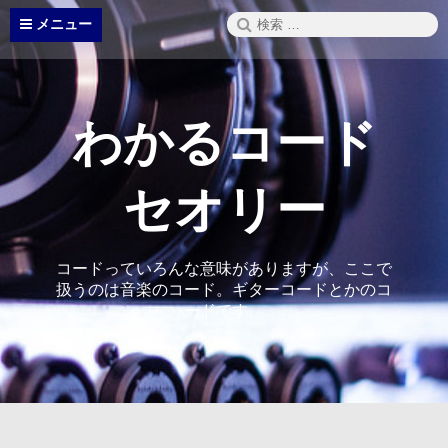
コ
検
メニュー
ン
索:
テ
ン
ツ
へ
わかるコード
ス
キ
ッ
セオリー
プ
コードっていろんな意味がありますが、ここで
扱うのは音楽のコード。ギターコードとかのコ
ードです。