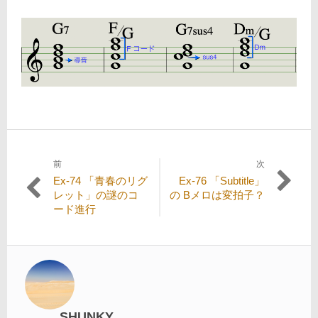
前
次
投
過
次
Ex-74 「青春のリグ
Ex-76 「Subtitle」
稿
去
の
レット」の謎のコ
の Bメロは変拍子？
の
投
ード進行
ナ
投
稿:
ビ
稿:
ゲ
ー
シ
SHUNKY