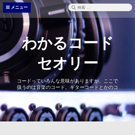
コ
検
メニュー
ン
索:
テ
ン
ツ
へ
わかるコード
ス
キ
ッ
セオリー
プ
コードっていろんな意味がありますが、ここで
扱うのは音楽のコード。ギターコードとかのコ
ードです。