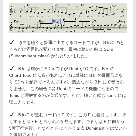
原曲を聴くと普通に出てくるコードですが、B♭/C のと
ころだけ雰囲気が変わります。最初に聴いた時は SDm
(Subdominant minor) かなと思いました。
B♭ は確かに SDm ですが Root が C です。B♭ の
Chord Tone に C音があればこれは単純に B♭ の展開形にな
り SDm と納得できるんですが、残念ながら B♭ に C音はあ
りません。この場合 C音 Root のコードの機能になるので
Tonic と理解するのが普通です。ただ、聴いた感じ Tonic には
聴こえません。
B♭/C が進むコードは F です。この F に着目します。そ
うすると C ⇨ F と言う流れが見えます。つまりは F に向かう
5度下行進行。となると F に向かう２次 Dominant ではないか
と推測できます。