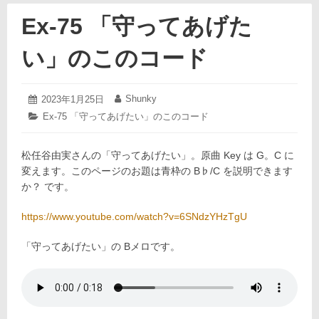
Ex-75 「守ってあげた
い」のこのコード
2023
Shunky
投
2023年1月25日
投
年
稿
稿
カ
Ex-75 「守ってあげたい」のこのコード
1
日:
者:
テ
月
ゴ
25
松任谷由実さんの「守ってあげたい」。原曲 Key は G。C に
リ
日
ー:
変えます。このページのお題は青枠の B♭/C を説明できます
か？ です。
https://www.youtube.com/watch?v=6SNdzYHzTgU
「守ってあげたい」の Bメロです。