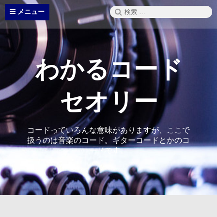
コ
検
メニュー
ン
索:
テ
ン
ツ
へ
わかるコード
ス
キ
ッ
セオリー
プ
コードっていろんな意味がありますが、ここで
扱うのは音楽のコード。ギターコードとかのコ
ードです。