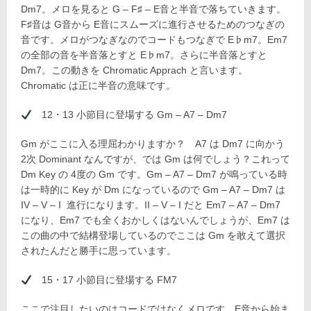
Dm7。メロを見ると G – F♯ – E音と半音で落ちていきます。
F♯音は G音から E音にスムーズに進行させるためのつなぎの
音です。メロがつなぎなのでコードもつなぎで E♭m7。Em7
の全部の音を半音落とすと E♭m7。さらに半音落とすと
Dm7。この動きを Chromatic Apprach と言います。
Chromatic は正に半音の意味です。
12・13 小節目に登場する Gm – A7 – Dm7
Gm がここに入る理屈わかりますか？ A7 は Dm7 に向かう
2次 Dominant なんですが、では Gm は何でしょう？これって
Dm Key の 4度の Gm です。Gm – A7 – Dm7 が鳴っている時
は一時的に Key が Dm になっているので Gm – A7 – Dm7 は
IV – V – I 進行になります。II – V – I だと Em7 – A7 – Dm7
になり、Em7 でも全くおかしくはないんでしょうが、Em7 は
この曲の中で結構登場しているのでここは Gm を敢えて選択
されたんだと勝手に思っています。
15・17 小節目に登場する FM7
ここで注目したいのはコードではなくメロです。E音から始ま