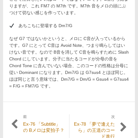
りますが、これ FM7 の M7th です。M7th 音をメロの頭にぶ
つけて切ない感じを作っています。
あちこちに登場する Dm7/G
なぜ G7 ではないかというと、メロに C音が入っているから
です。G7 にとって C音は Avoid Note、つまり鳴らしてはい
けない音です。なので B音を消して C音を鳴らすために Slash
Chord にしています。分子に当たるコードが分母の音を
Chord Tone に含んでいない場合、このコードの性格は分母に
従い Dominant になります。Dm7/G は G7sus4 とほぼ同じ。
ほぼ同じと言う意味では、Dm7/G = Dm/G = Gsus4 = G7sus4
= F/G = FM7/G です。
前
次
投
過
次
Ex-76 「Subtitle」
Ex-78 「夢で逢えた
稿
去
の
の Bメロは変拍子？
ら」の王道のコー
の
投
ド進行