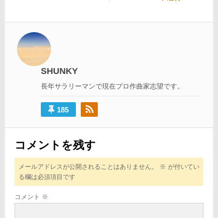
ナ
投
稿:
ビ
稿:
ゲ
ー
シ
SHUNKY
ョ
長年サラリーマンで現在プロ作曲家志望です。
ン
185
コメントを残す
メールアドレスが公開されることはありません。
※
が付いてい
る欄は必須項目です
コメント
※