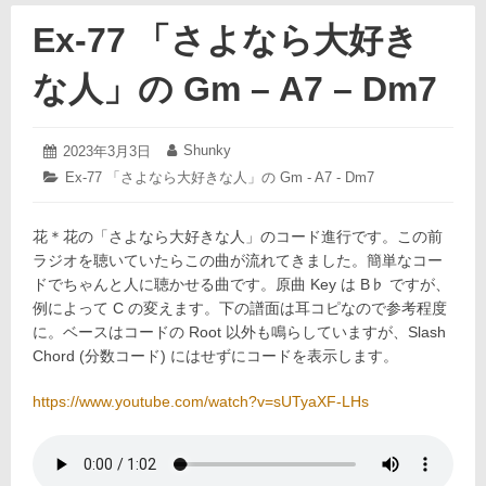
Ex-77 「さよなら大好き
な人」の Gm – A7 – Dm7
2023
Shunky
投
2023年3月3日
投
年
稿
稿
カ
Ex-77 「さよなら大好きな人」の Gm - A7 - Dm7
3
日:
者:
テ
月
ゴ
3
花＊花の「さよなら大好きな人」のコード進行です。この前
リ
日
ー:
ラジオを聴いていたらこの曲が流れてきました。簡単なコー
ドでちゃんと人に聴かせる曲です。原曲 Key は B♭ ですが、
例によって C の変えます。下の譜面は耳コピなので参考程度
に。ベースはコードの Root 以外も鳴らしていますが、Slash
Chord (分数コード) にはせずにコードを表示します。
https://www.youtube.com/watch?v=sUTyaXF-LHs