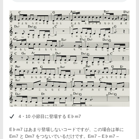
4・10 小節目に登場する E♭m7
E♭m7 はあまり登場しないコードですが、この場合は単に
Em7 と Dm7 をつないでいるだけです。Em7 – E♭m7 –