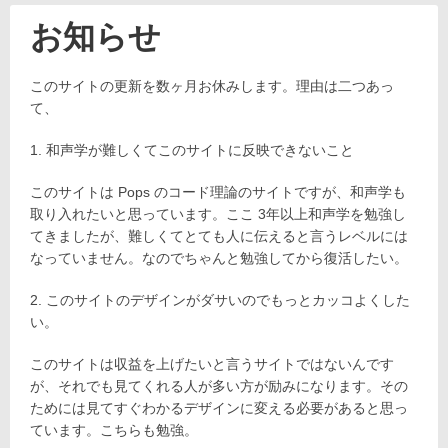
お知らせ
このサイトの更新を数ヶ月お休みします。理由は二つあっ
投
2020
稿
て、
年12
日:
月7
1. 和声学が難しくてこのサイトに反映できないこと
2023
日
年
投
8
Shunky
このサイトは Pops のコード理論のサイトですが、和声学も
稿
月
取り入れたいと思っています。ここ 3年以上和声学を勉強し
者:
3
日
てきましたが、難しくてとても人に伝えると言うレベルには
なっていません。なのでちゃんと勉強してから復活したい。
2. このサイトのデザインがダサいのでもっとカッコよくした
い。
このサイトは収益を上げたいと言うサイトではないんです
が、それでも見てくれる人が多い方が励みになります。その
ためには見てすぐわかるデザインに変える必要があると思っ
ています。こちらも勉強。