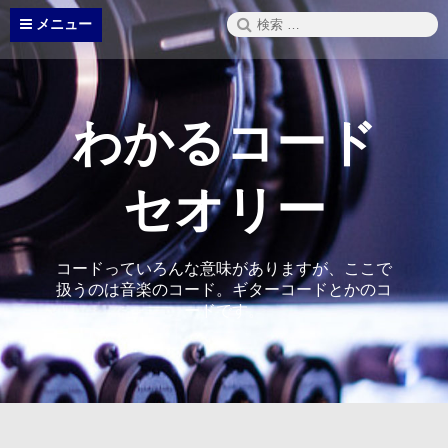
コ
検
メニュー
ン
索:
テ
ン
ツ
へ
わかるコード
ス
キ
ッ
セオリー
プ
コードっていろんな意味がありますが、ここで
扱うのは音楽のコード。ギターコードとかのコ
ードです。