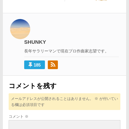
ナ
投
稿:
ビ
稿:
ゲ
ー
シ
SHUNKY
ョ
長年サラリーマンで現在プロ作曲家志望です。
ン
185
コメントを残す
メールアドレスが公開されることはありません。
※
が付いてい
る欄は必須項目です
コメント
※