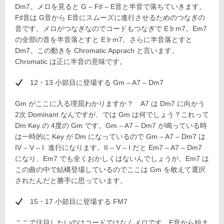
Dm7。メロを見ると G – F♯ – E音と半音で落ちていきます。
F♯音は G音から E音にスムーズに進行させるためのつなぎの
音です。メロがつなぎなのでコードもつなぎで E♭m7。Em7
の全部の音を半音落とすと E♭m7。さらに半音落とすと
Dm7。この動きを Chromatic Apprach と言います。
Chromatic は正に半音の意味です。
12・13 小節目に登場する Gm – A7 – Dm7
Gm がここに入る理屈わかりますか？ A7 は Dm7 に向かう
2次 Dominant なんですが、では Gm は何でしょう？これって
Dm Key の 4度の Gm です。Gm – A7 – Dm7 が鳴っている時
は一時的に Key が Dm になっているので Gm – A7 – Dm7 は
IV – V – I 進行になります。II – V – I だと Em7 – A7 – Dm7
になり、Em7 でも全くおかしくはないんでしょうが、Em7 は
この曲の中で結構登場しているのでここは Gm を敢えて選択
されたんだと勝手に思っています。
15・17 小節目に登場する FM7
ここで注目したいのはコードではなくメロです。E音から始ま