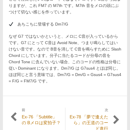
りますが、これ FM7 の M7th です。M7th 音をメロの頭にぶ
つけて切ない感じを作っています。
あちこちに登場する Dm7/G
なぜ G7 ではないかというと、メロに C音が入っているから
です。G7 にとって C音は Avoid Note、つまり鳴らしてはい
けない音です。なので B音を消して C音を鳴らすために Slash
Chord にしています。分子に当たるコードが分母の音を
Chord Tone に含んでいない場合、このコードの性格は分母に
従い Dominant になります。Dm7/G は G7sus4 とほぼ同じ。
ほぼ同じと言う意味では、Dm7/G = Dm/G = Gsus4 = G7sus4
= F/G = FM7/G です。
前
次
投
過
次
Ex-76 「Subtitle」
Ex-78 「夢で逢えた
稿
去
の
の Bメロは変拍子？
ら」の王道のコー
の
投
ド進行