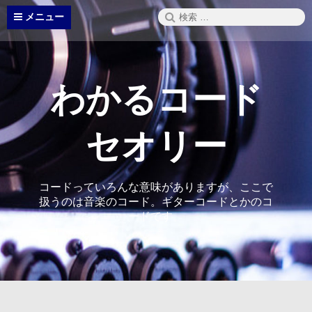
コ
検
メニュー
ン
索:
テ
ン
ツ
へ
わかるコード
ス
キ
ッ
セオリー
プ
コードっていろんな意味がありますが、ここで
扱うのは音楽のコード。ギターコードとかのコ
ードです。