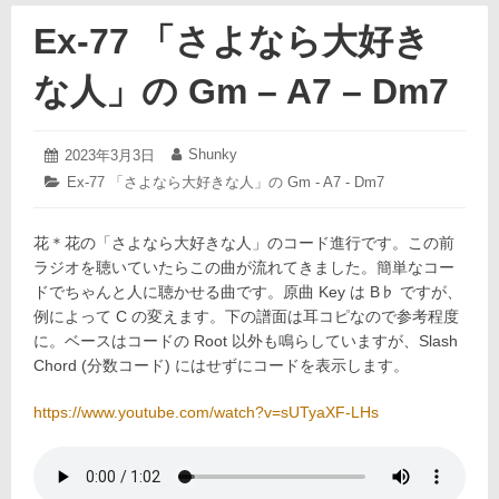
Ex-77 「さよなら大好き
な人」の Gm – A7 – Dm7
2023
Shunky
投
2023年3月3日
投
年
稿
稿
カ
Ex-77 「さよなら大好きな人」の Gm - A7 - Dm7
3
日:
者:
テ
月
ゴ
3
花＊花の「さよなら大好きな人」のコード進行です。この前
リ
日
ー:
ラジオを聴いていたらこの曲が流れてきました。簡単なコー
ドでちゃんと人に聴かせる曲です。原曲 Key は B♭ ですが、
例によって C の変えます。下の譜面は耳コピなので参考程度
に。ベースはコードの Root 以外も鳴らしていますが、Slash
Chord (分数コード) にはせずにコードを表示します。
https://www.youtube.com/watch?v=sUTyaXF-LHs