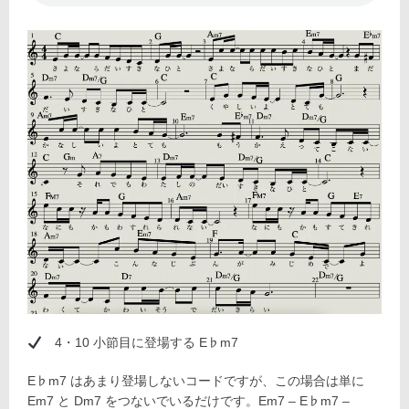
4・10 小節目に登場する E♭m7
E♭m7 はあまり登場しないコードですが、この場合は単に
Em7 と Dm7 をつないでいるだけです。Em7 – E♭m7 –