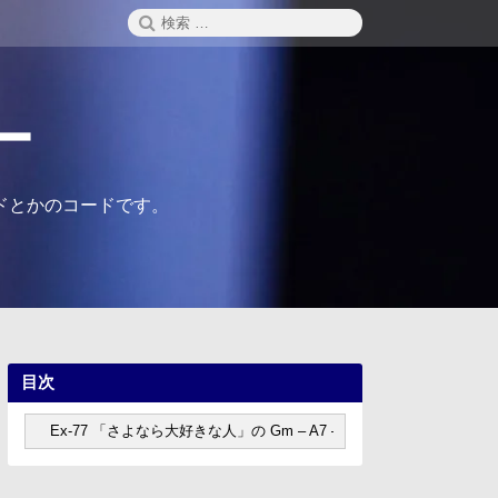
検
検
索
索:
ー
ドとかのコードです。
目次
目
次