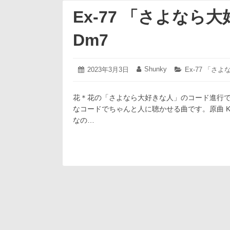
Ex-77 「さよなら大好
Dm7
2023
Shunky
投
2023年3月3日
投
カ
Ex-77 「さよ
年
稿
稿
テ
3
日:
者:
ゴ
月
花＊花の「さよなら大好きな人」のコード進行
リ
3
ー:
なコードでちゃんと人に聴かせる曲です。原曲 Ke
日
なの…