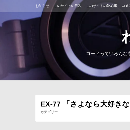
コ
お知らせ
このサイトの目次
このサイトの決め事
コメ
ン
テ
ン
ツ
へ
ス
キ
ッ
コードっていろんな
プ
EX-77 「さよなら大好きな人」
カテゴリー