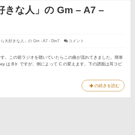
きな人」の Gm – A7 –
: Ex-
なら大好きな人」の Gm - A7 - Dm7
コメント
77
「さ
よ
です。この前ラジオを聴いていたらこの曲が流れてきました。簡単
な
y は B♭ ですが、例によって C の変えます。下の譜面は耳コピ
ら
大
好
き
Ex-
の続きを読む
な
77
人」
の
「さ
Gm
よ
–
な
A7
–
ら
Dm7
大
好