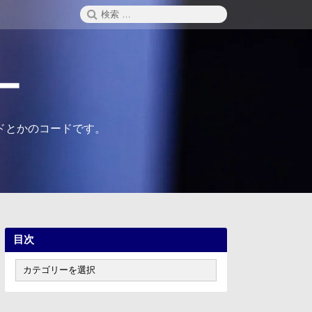
検
検
索
索:
ー
ドとかのコードです。
目次
目
次