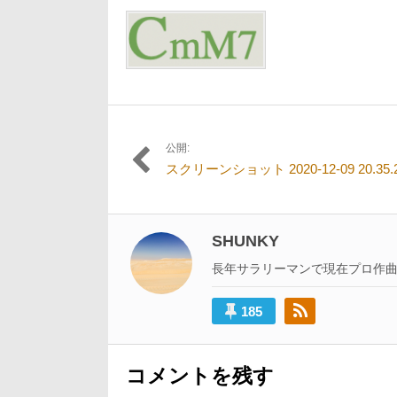
12
日:
者:
サ
月
イ
9
ズ
日
の
リ
ン
ク:
公開:
投
スクリーンショット 2020-12-09 20.35.
稿
ナ
ビ
SHUNKY
ゲ
長年サラリーマンで現在プロ作
ー
185
シ
ョ
ン
コメントを残す