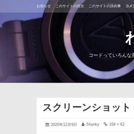
コ
お知らせ
このサイトの目次
このサイトの決め事
コメ
ン
テ
ン
ツ
へ
ス
キ
ッ
コードっていろんな
プ
スクリーンショット 2020
2020
Shunky
158 × 62
投
2020年12月9日
投
フ
年
稿
稿
ル