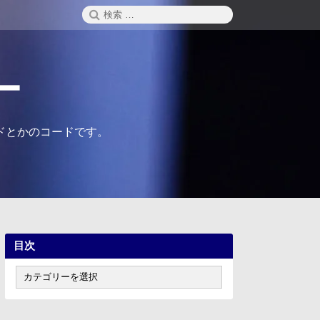
検
検
索
索:
ー
ドとかのコードです。
目次
目
次