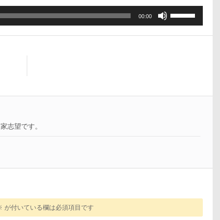
ボ
00:00
リ
ュ
ー
ム
調
節
に
は
上
下
曲家志望です。
矢
印
キ
ー
を
使
っ
て
※
が付いている欄は必須項目です
く