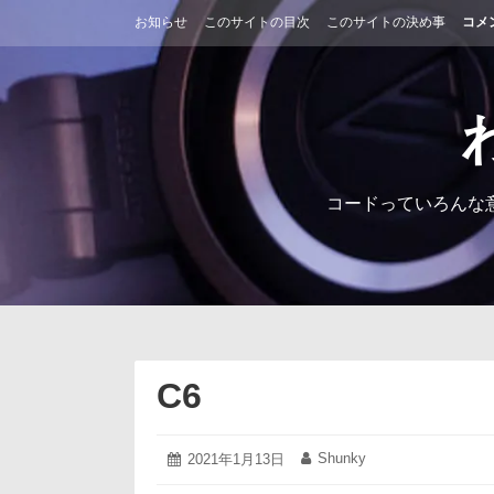
コ
お知らせ
このサイトの目次
このサイトの決め事
コメ
ン
テ
ン
ツ
へ
ス
キ
ッ
コードっていろんな
プ
C6
2021
Shunky
投
2021年1月13日
投
年
稿
稿