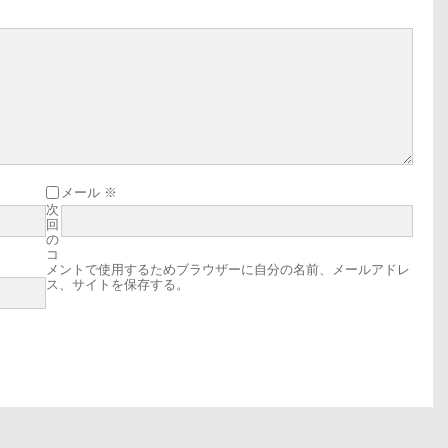
だ
さ
い。
メール
※
次
回
の
コ
メントで使用するためブラウザーに自分の名前、メールアドレ
ス、サイトを保存する。