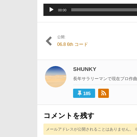
1
日:
者:
月
音
13
00:00
声
日
プ
レ
ー
公開:
投
ヤ
06.8 6th コード
ー
稿
ナ
ビ
SHUNKY
ゲ
長年サラリーマンで現在プロ作
ー
185
シ
ョ
ン
コメントを残す
メールアドレスが公開されることはありません。