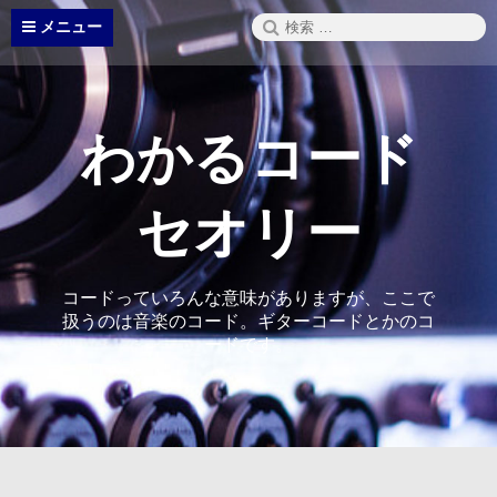
コ
検
メニュー
ン
索:
テ
ン
ツ
へ
わかるコード
ス
キ
ッ
セオリー
プ
コードっていろんな意味がありますが、ここで
扱うのは音楽のコード。ギターコードとかのコ
ードです。