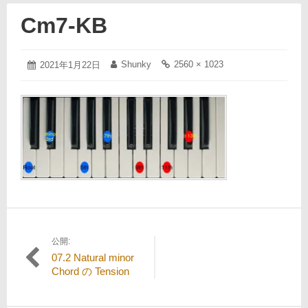
Cm7-KB
2021
Shunky
2560 × 1023
投
2021年1月22日
投
フ
年
稿
稿
ル
1
日:
者:
サ
月
イ
22
ズ
日
の
リ
ン
ク:
公開:
投
07.2 Natural minor
稿
Chord の Tension
ナ