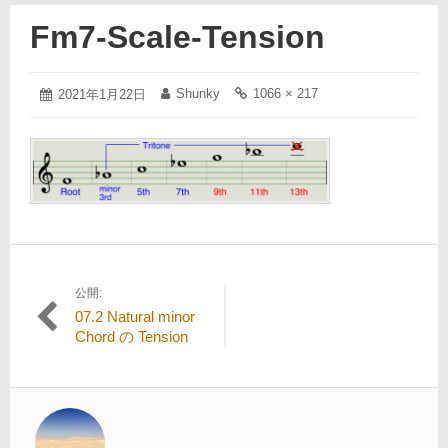
Fm7-Scale-Tension
2021
Shunky
1066 × 217
投
2021年1月22日
投
フ
年
稿
稿
ル
1
日:
者:
サ
月
イ
22
ズ
日
の
リ
ン
ク:
公開:
投
07.2 Natural minor
稿
Chord の Tension
ナ
ビ
ゲ