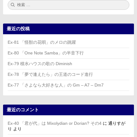
検
検
索:
索
最近の投稿
Ex-81 「怪獣の花唄」のメロの跳躍
Ex-80 「One Note Samba」の半音下行
Ex-79 積水ハウスの歌の Diminish
Ex-78 「夢で逢えたら」の王道のコード進行
Ex-77 「さよなら大好きな人」の Gm – A7 – Dm7
最近のコメント
Ex-40 「君が代」は Mixolydian or Dorian? その4
に
通りすが
り
より