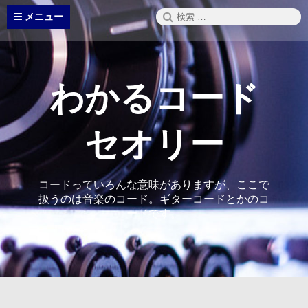
コ
検
メニュー
ン
索:
テ
ン
ツ
へ
わかるコード
ス
キ
ッ
セオリー
プ
コードっていろんな意味がありますが、ここで
扱うのは音楽のコード。ギターコードとかのコ
ードです。