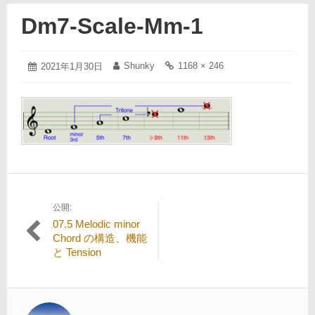
Dm7-Scale-Mm-1
2021
Shunky
1168 × 246
投
2021年1月30日
投
フ
年
稿
稿
ル
1
日:
者:
サ
月
イ
30
ズ
日
の
リ
ン
ク:
公開:
投
07.5 Melodic minor
稿
Chord の構造、機能
と Tension
ナ
ビ
ゲ