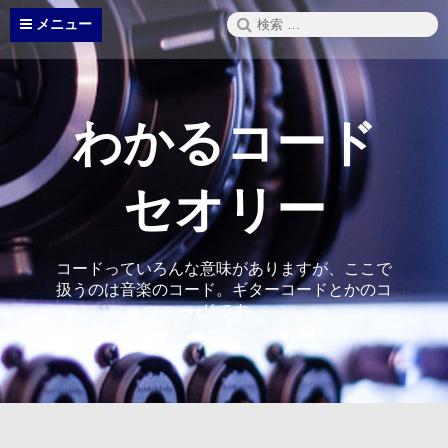
コ
検
メニュー
ン
索:
テ
ン
ツ
へ
わかるコード
ス
キ
ッ
セオリー
プ
コードっていろんな意味がありますが、ここで
扱うのは音楽のコード。ギターコードとかのコ
ードです。