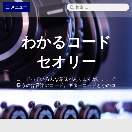
コ
検
メニュー
ン
索:
テ
ン
ツ
へ
わかるコード
ス
キ
ッ
セオリー
プ
コードっていろんな意味がありますが、ここで
扱うのは音楽のコード。ギターコードとかのコ
ードです。