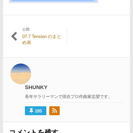
公開:
投
07.7 Tension のまと
稿
め表
ナ
ビ
ゲ
ー
シ
SHUNKY
ョ
長年サラリーマンで現在プロ作曲家志望です。
ン
185
コメントを残す