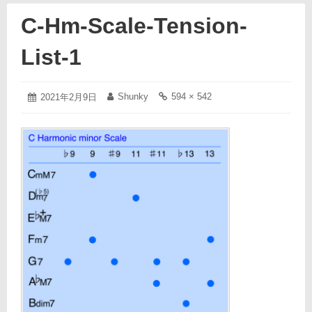
C-Hm-Scale-Tension-
List-1
2021
Shunky
594 × 542
投
2021年2月9日
投
フ
年
稿
稿
ル
2
日:
者:
サ
月
イ
9
ズ
日
の
リ
ン
ク: