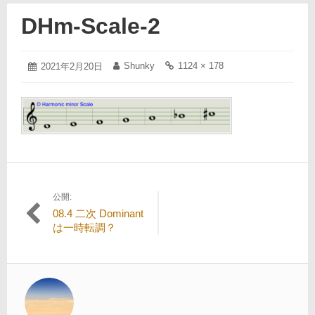
DHm-Scale-2
2021
Shunky
1124 × 178
投
2021年2月20日
投
フ
年
稿
稿
ル
2
日:
者:
サ
月
イ
20
ズ
日
の
リ
ン
ク:
公開:
投
08.4 二次 Dominant
稿
は一時転調？
ナ
ビ
ゲ
ー