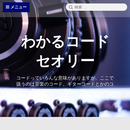
コ
検
メニュー
ン
索:
テ
ン
ツ
へ
わかるコード
ス
キ
ッ
セオリー
プ
コードっていろんな意味がありますが、ここで
扱うのは音楽のコード。ギターコードとかのコ
ードです。