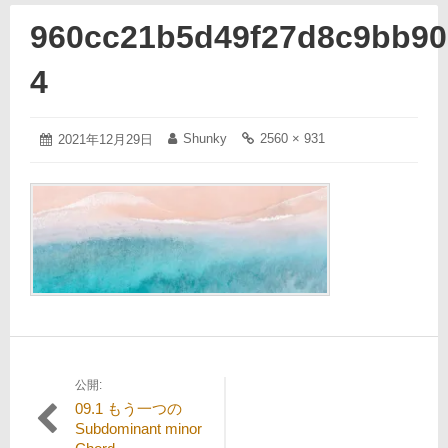
960cc21b5d49f27d8c9bb90
4
2021
Shunky
2560 × 931
投
2021年12月29日
投
フ
年
稿
稿
ル
12
日:
者:
サ
月
イ
29
ズ
日
の
リ
ン
ク:
公開:
投
09.1 もう一つの
稿
Subdominant minor