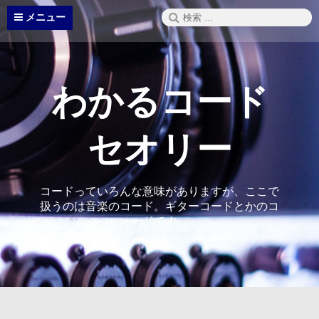
コ
検
メニュー
ン
索:
テ
ン
ツ
へ
わかるコード
ス
キ
ッ
セオリー
プ
コードっていろんな意味がありますが、ここで
扱うのは音楽のコード。ギターコードとかのコ
ードです。