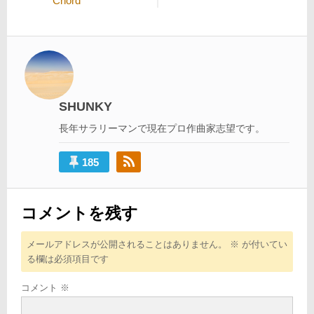
Chord
ナ
ビ
ゲ
ー
シ
SHUNKY
ョ
長年サラリーマンで現在プロ作曲家志望です。
ン
185
コメントを残す
メールアドレスが公開されることはありません。
※
が付いてい
る欄は必須項目です
コメント
※