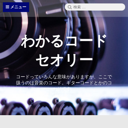
コ
検
メニュー
ン
索:
テ
ン
ツ
へ
わかるコード
ス
キ
ッ
セオリー
プ
コードっていろんな意味がありますが、ここで
扱うのは音楽のコード。ギターコードとかのコ
ードです。