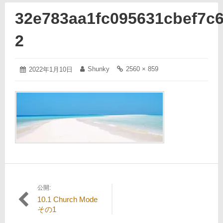
32e783aa1fc095631cbef7c
2
2022
Shunky
2560 × 859
投
2022年1月10日
投
フ
年
稿
稿
ル
1
日:
者:
サ
月
イ
10
ズ
日
の
リ
ン
ク:
公開:
投
10.1 Church Mode
稿
その1
ナ