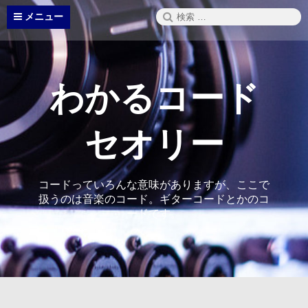
コ
検
メニュー
ン
索:
テ
ン
ツ
へ
わかるコード
ス
キ
ッ
セオリー
プ
コードっていろんな意味がありますが、ここで
扱うのは音楽のコード。ギターコードとかのコ
ードです。