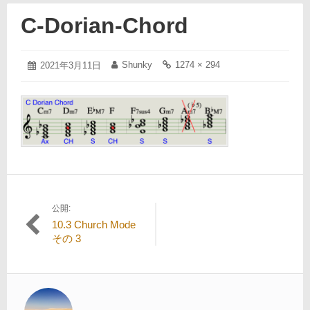
C-Dorian-Chord
2021
Shunky
1274 × 294
投
2021年3月11日
投
フ
年
稿
稿
ル
3
日:
者:
サ
月
イ
11
ズ
日
の
リ
ン
ク:
公開:
投
10.3 Church Mode
稿
その 3
ナ
ビ
ゲ