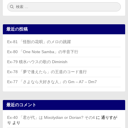
検
検
索:
索
最近の投稿
Ex-81 「怪獣の花唄」のメロの跳躍
Ex-80 「One Note Samba」の半音下行
Ex-79 積水ハウスの歌の Diminish
Ex-78 「夢で逢えたら」の王道のコード進行
Ex-77 「さよなら大好きな人」の Gm – A7 – Dm7
最近のコメント
Ex-40 「君が代」は Mixolydian or Dorian? その4
に
通りすが
り
より