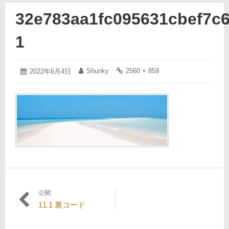
32e783aa1fc095631cbef7c
1
2022
Shunky
2560 × 859
投
2022年6月4日
投
フ
年
稿
稿
ル
6
日:
者:
サ
月
イ
4
ズ
日
の
リ
ン
ク:
公開:
投
11.1 裏コード
稿
ナ