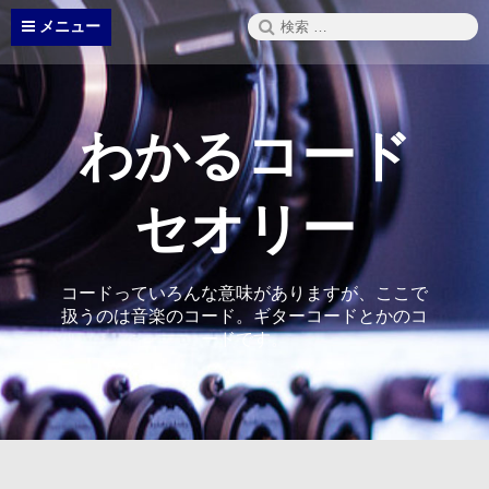
コ
検
メニュー
ン
索:
テ
ン
ツ
へ
わかるコード
ス
キ
ッ
セオリー
プ
コードっていろんな意味がありますが、ここで
扱うのは音楽のコード。ギターコードとかのコ
ードです。