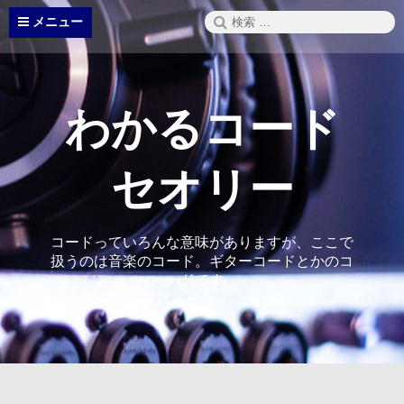
コ
検
メニュー
ン
索:
テ
ン
ツ
へ
わかるコード
ス
キ
ッ
セオリー
プ
コードっていろんな意味がありますが、ここで
扱うのは音楽のコード。ギターコードとかのコ
ードです。