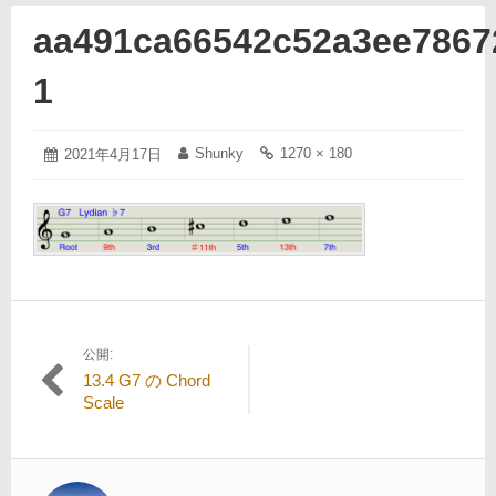
aa491ca66542c52a3ee7867
1
2021
Shunky
1270 × 180
投
2021年4月17日
投
フ
年
稿
稿
ル
4
日:
者:
サ
月
イ
17
ズ
日
の
リ
ン
ク:
公開:
投
13.4 G7 の Chord
稿
Scale
ナ
ビ