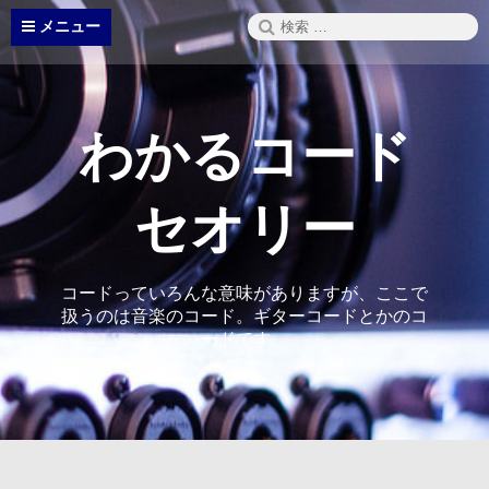
コ
検
メニュー
ン
索:
テ
ン
ツ
へ
わかるコード
ス
キ
ッ
セオリー
プ
コードっていろんな意味がありますが、ここで
扱うのは音楽のコード。ギターコードとかのコ
ードです。