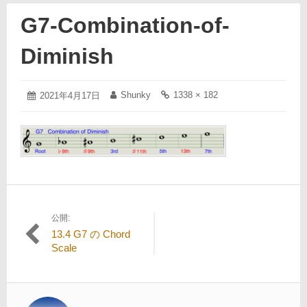
G7-Combination-of-
Diminish
2021
Shunky
1338 × 182
投
2021年4月17日
投
フ
年
稿
稿
ル
4
日:
者:
サ
月
イ
17
ズ
日
の
リ
ン
ク:
公開:
投
13.4 G7 の Chord
稿
Scale
ナ
ビ