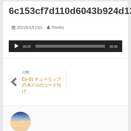
6c153cf7d110d6043b924d1
2021
Shunky
投
2021年4月13日
投
年
稿
稿
4
日:
者:
月
音
13
00:00
00:00
声
日
プ
レ
ー
公開:
投
ヤ
Ex-01 チューリップ
ー
稿
の Aメロのコード付
け
ナ
ビ
ゲ
ー
シ