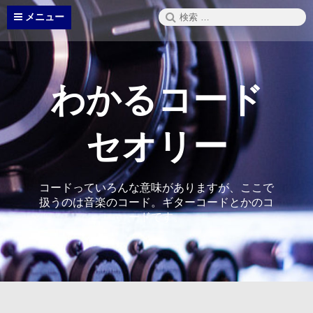
コ
検
メニュー
ン
索:
テ
ン
ツ
へ
わかるコード
ス
キ
ッ
セオリー
プ
コードっていろんな意味がありますが、ここで
扱うのは音楽のコード。ギターコードとかのコ
ードです。