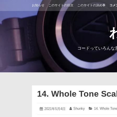
コ
お知らせ
このサイトの目次
このサイトの決め事
コメ
ン
テ
ン
ツ
へ
ス
キ
ッ
コードっていろんな
プ
14. Whole Tone Sca
2021
Shunky
14. Whole Ton
投
2021年5月4日
投
カ
年
稿
稿
テ