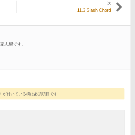
次
次
11.3 Slash Chord
の
投
稿:
曲家志望です。
※
が付いている欄は必須項目です