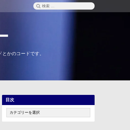
検
検
索
索:
ー
ドとかのコードです。
目次
目
次