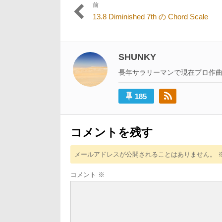
前
投
過
13.8 Diminished 7th の Chord Scale
稿
去
の
ナ
投
ビ
稿:
SHUNKY
ゲ
長年サラリーマンで現在プロ作
ー
185
シ
ョ
ン
コメントを残す
メールアドレスが公開されることはありません。
コメント
※