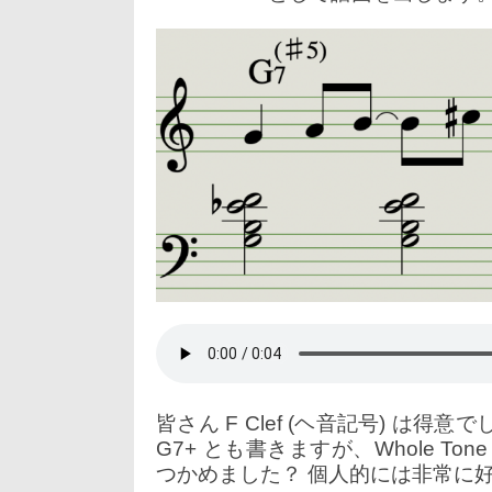
皆さん F Clef (ヘ音記号) は得意で
G7+ とも書きますが、Whole Ton
つかめました？ 個人的には非常に好きな