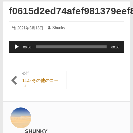
f0615d2ed74afef981379eef
2021
Shunky
投
2021年5月13日
投
年
稿
稿
5
日:
者:
月
音
13
00:00
00:00
声
日
プ
レ
ー
公開:
投
ヤ
11.5 その他のコー
ー
稿
ド
ナ
ビ
ゲ
ー
シ
SHUNKY