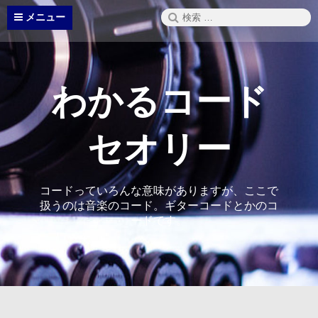
コ
検
メニュー
ン
索:
テ
ン
ツ
へ
わかるコード
ス
キ
ッ
セオリー
プ
コードっていろんな意味がありますが、ここで
扱うのは音楽のコード。ギターコードとかのコ
ードです。