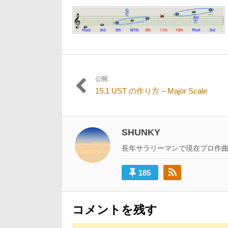
5
日:
者:
サ
月
イ
20
ズ
日
の
リ
ン
ク:
公開:
投
15.1 UST の作り方 – Major Scale
稿
ナ
ビ
SHUNKY
ゲ
長年サラリーマンで現在プロ作
ー
185
シ
ョ
ン
コメントを残す