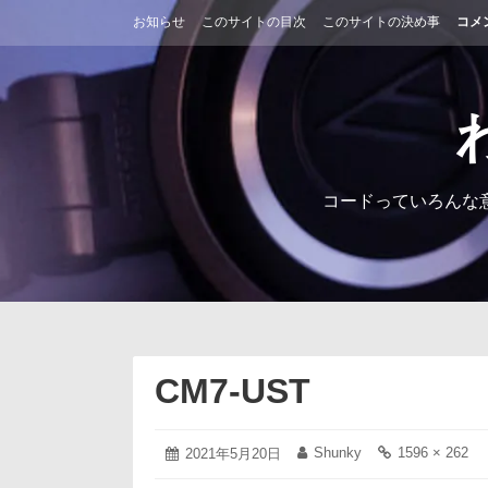
コ
お知らせ
このサイトの目次
このサイトの決め事
コメ
ン
テ
ン
ツ
へ
ス
キ
ッ
コードっていろんな
プ
CM7-UST
2021
Shunky
1596 × 262
投
2021年5月20日
投
フ
年
稿
稿
ル