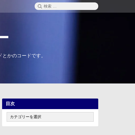
検
検
索
索:
ー
ドとかのコードです。
目次
目
次