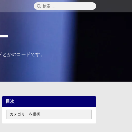
検
検
索
索:
ー
ドとかのコードです。
目次
目
次