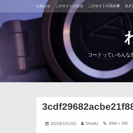
コ
お知らせ
このサイトの目次
このサイトの決め事
コメ
ン
テ
ン
ツ
へ
ス
キ
ッ
コードっていろんな
プ
3cdf29682acbe21f8
2021
Shunky
1664 × 268
投
2021年5月23日
投
フ
年
稿
稿
ル