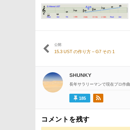
5
日:
者:
サ
月
イ
23
ズ
日
の
リ
ン
ク:
公開:
投
15.3 UST の作り方 – G7 その 1
稿
ナ
ビ
SHUNKY
ゲ
長年サラリーマンで現在プロ作
ー
185
シ
ョ
ン
コメントを残す