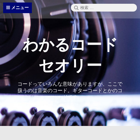
コ
検
メニュー
ン
索:
テ
ン
ツ
へ
わかるコード
ス
キ
ッ
セオリー
プ
コードっていろんな意味がありますが、ここで
扱うのは音楽のコード。ギターコードとかのコ
ードです。