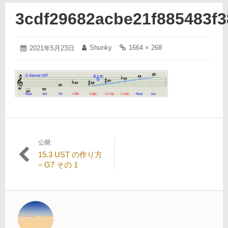
3cdf29682acbe21f885483f3
2021
Shunky
1664 × 268
投
2021年5月23日
投
フ
年
稿
稿
ル
5
日:
者:
サ
月
イ
23
ズ
日
の
リ
ン
ク:
公開:
投
15.3 UST の作り方
稿
– G7 その 1
ナ
ビ
ゲ
ー