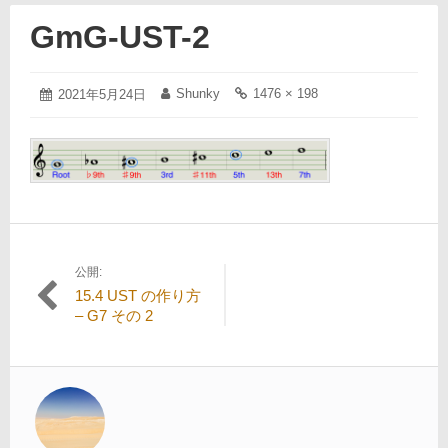
GmG-UST-2
2021
Shunky
1476 × 198
投
2021年5月24日
投
フ
年
稿
稿
ル
5
日:
者:
サ
月
イ
24
ズ
日
の
リ
ン
ク:
公開:
投
15.4 UST の作り方
稿
– G7 その 2
ナ
ビ
ゲ
ー