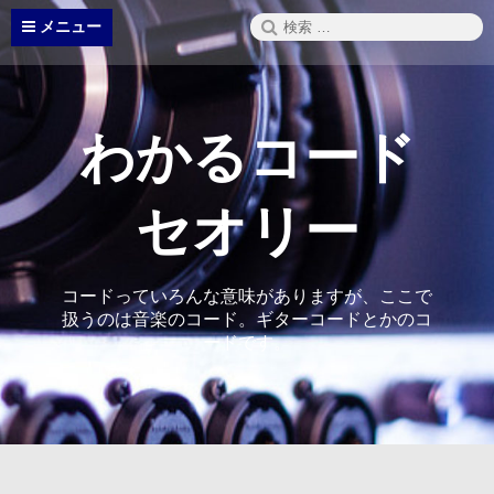
コ
検
メニュー
ン
索:
テ
ン
ツ
へ
わかるコード
ス
キ
ッ
セオリー
プ
コードっていろんな意味がありますが、ここで
扱うのは音楽のコード。ギターコードとかのコ
ードです。