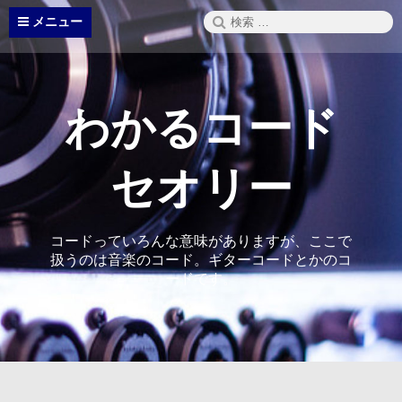
コ
検
メニュー
ン
索:
テ
ン
ツ
へ
わかるコード
ス
キ
ッ
セオリー
プ
コードっていろんな意味がありますが、ここで
扱うのは音楽のコード。ギターコードとかのコ
ードです。