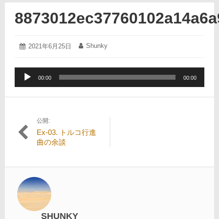
8873012ec37760102a14a6a
2021
Shunky
投
2021年6月25日
投
年
稿
稿
6
日:
者:
月
音
25
00:00
00:00
声
日
プ
レ
ー
公開:
投
ヤ
Ex-03. トルコ行進
ー
稿
曲の余談
ナ
ビ
ゲ
ー
シ
SHUNKY