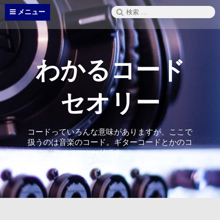
コ
検
メニュー
ン
索:
テ
ン
ツ
へ
わかるコード
ス
キ
ッ
セオリー
プ
コードっていろんな意味がありますが、ここで
扱うのは音楽のコード。ギターコードとかのコ
ードです。