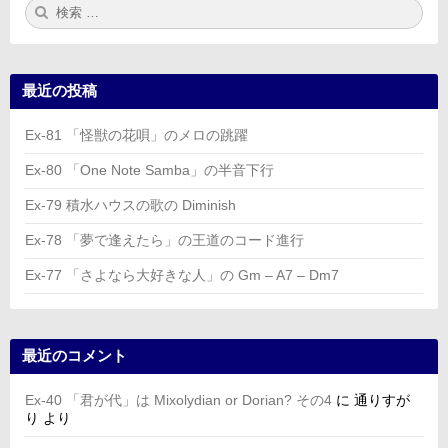
検
検
索:
索
最近の投稿
Ex-81 「怪獣の花唄」のメロの跳躍
Ex-80 「One Note Samba」の半音下行
Ex-79 積水ハウスの歌の Diminish
Ex-78 「夢で逢えたら」の王道のコード進行
Ex-77 「さよなら大好きな人」の Gm – A7 – Dm7
最近のコメント
Ex-40 「君が代」は Mixolydian or Dorian? その4
に
通りすが
り
より