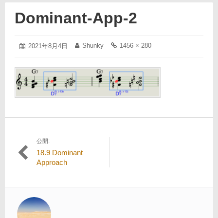
Dominant-App-2
2021
Shunky
1456 × 280
投
2021年8月4日
投
フ
年
稿
稿
ル
8
日:
者:
サ
月
イ
4
ズ
日
の
リ
ン
ク:
公開:
投
18.9 Dominant
稿
Approach
ナ
ビ
ゲ