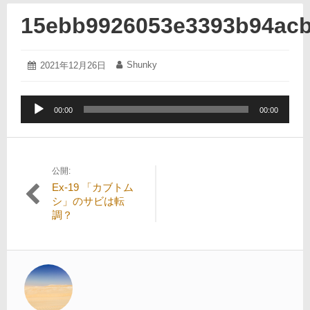
15ebb9926053e3393b94ac
2021
Shunky
投
2021年12月26日
投
年
稿
稿
12
日:
者:
月
音
26
00:00
00:00
声
日
プ
レ
ー
公開:
投
ヤ
Ex-19 「カブトム
ー
稿
シ」のサビは転
調？
ナ
ビ
ゲ
ー
シ