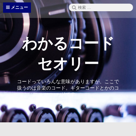
コ
検
メニュー
ン
索:
テ
ン
ツ
へ
わかるコード
ス
キ
ッ
セオリー
プ
コードっていろんな意味がありますが、ここで
扱うのは音楽のコード。ギターコードとかのコ
ードです。