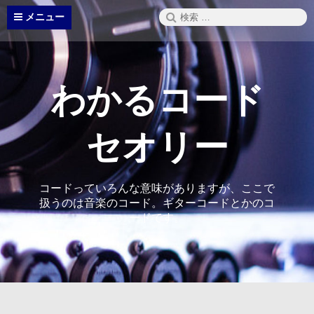
コ
検
メニュー
ン
索:
テ
ン
ツ
へ
わかるコード
ス
キ
ッ
セオリー
プ
コードっていろんな意味がありますが、ここで
扱うのは音楽のコード。ギターコードとかのコ
ードです。