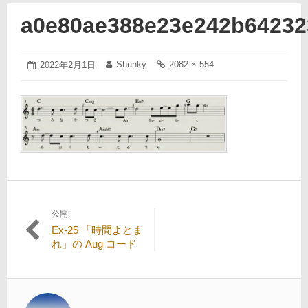
a0e80ae388e23e242b64232
2022
Shunky
2082 × 554
投
2022年2月1日
投
フ
年
稿
稿
ル
2
日:
者:
サ
月
イ
1
ズ
日
の
リ
ン
ク:
公開:
投
Ex-25 「時間よとま
稿
れ」の Aug コード
ナ
ビ
ゲ