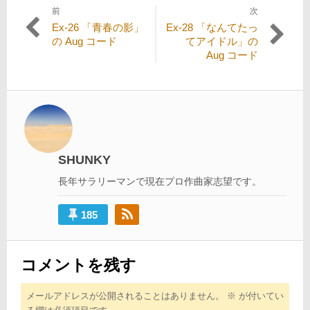
前
次
投
過
次
Ex-26 「青春の影」
Ex-28 「なんてたっ
稿
去
の
の Aug コード
てアイドル」の
の
投
Aug コード
ナ
投
稿:
ビ
稿:
ゲ
ー
シ
SHUNKY
ョ
長年サラリーマンで現在プロ作曲家志望です。
ン
185
コメントを残す
メールアドレスが公開されることはありません。
※
が付いてい