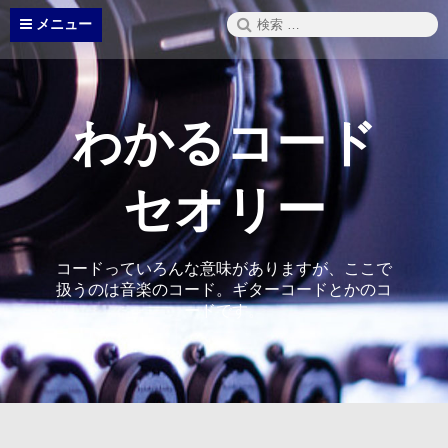
コ
検
メニュー
ン
索:
テ
ン
ツ
へ
わかるコード
ス
キ
ッ
セオリー
プ
コードっていろんな意味がありますが、ここで
扱うのは音楽のコード。ギターコードとかのコ
ードです。