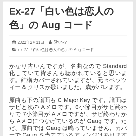
Ex-27「白い色は恋人の
色」の Aug コード
2022
Shunky
投
2022年2月11日
投
年
稿
稿
カ
ex-27-「白い色は恋人の色」の Aug コード
2
日:
者:
テ
月
ゴ
11
かなり古いんですが、
名曲なので Standard
リ
日
ー:
化していて皆さんも聴かれていると思いま
す。結構カバーされていますが、元々ベッツ
ィー & クリスが歌いました。歳がバレます。
原曲も下の譜面も C Major Key です。譜面は
サビと次の Aメロです。6小節目がサビ終わ
りで 7小節目が Aメロですが、サビ終わりか
ら Aメロにつなげているのが Gaug です。た
だ、原曲では Gaug は鳴っていません。カバ
ーで Gaug を当てているアレンジは
あります