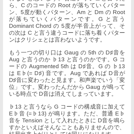
ら、C のコードの Root が落ちていくパター
ン、5度が動くパターン、Am と Dm の Root
が落ちていくパターンです。G と言う
Dominant Chord の 5度が半音上がって、そ
の次は C と言う違うコードに落ち着くパター
ンはクリシェとは言わないようです。
もう一つの切り口は Gaug の 5th の D♯音を
Aug と言うのか ♭13 と言うのかです。G コ
ードの Augmented 5th は D♯音。G の ♭13
は E♭(= D♯) 音です。Aug であれば D音が
D♯音に変わったと見ます。和声楽でいう「変
位」です。変わったんだから Gaug が鳴って
いる時点で D音は消えてしまっています。
♭13 と言うなら G コードの構成音に加えて
E♭音 (=♭13) が鳴ります。ただ、普通 E♭
音を Tension として入れたときに D音を鳴ら
すかといえばそんなこともありませんので、