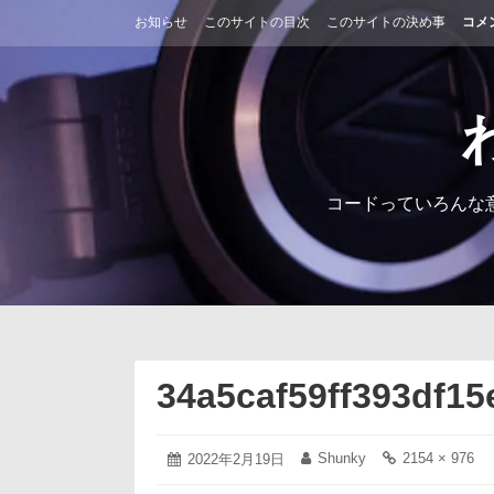
コ
お知らせ
このサイトの目次
このサイトの決め事
コメ
ン
テ
ン
ツ
へ
ス
キ
ッ
コードっていろんな
プ
34a5caf59ff393df1
2022
Shunky
2154 × 976
投
2022年2月19日
投
フ
年
稿
稿
ル