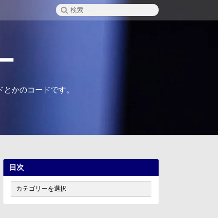
検
検
索
索:
ー
ドとかのコードです。
目次
目
次