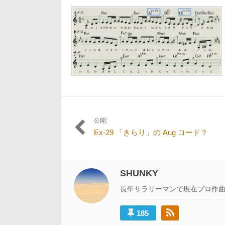
2
日:
者:
サ
月
イ
19
ズ
日
の
リ
ン
ク:
公開:
投
Ex-29 「きらり」の Aug コード？
稿
ナ
ビ
SHUNKY
ゲ
長年サラリーマンで現在プロ作
ー
185
シ