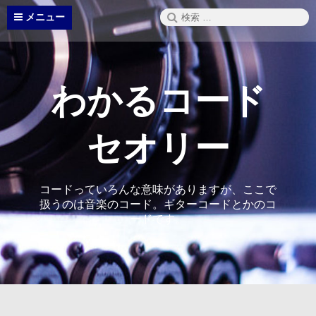
コ
検
メニュー
ン
索:
テ
ン
ツ
へ
わかるコード
ス
キ
ッ
セオリー
プ
コードっていろんな意味がありますが、ここで
扱うのは音楽のコード。ギターコードとかのコ
ードです。