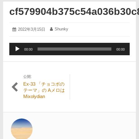
cf579904b375c54a036b30c
2022
Shunky
投
2022年3月15日
投
年
稿
稿
3
日:
者:
月
音
15
00:00
00:00
声
日
プ
レ
ー
公開:
投
ヤ
Ex-33 「チョコボの
ー
稿
テーマ」の Aメロは
Mixolydian
ナ
ビ
ゲ
ー
シ