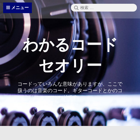
コ
検
メニュー
ン
索:
テ
ン
ツ
へ
わかるコード
ス
キ
ッ
セオリー
プ
コードっていろんな意味がありますが、ここで
扱うのは音楽のコード。ギターコードとかのコ
ードです。