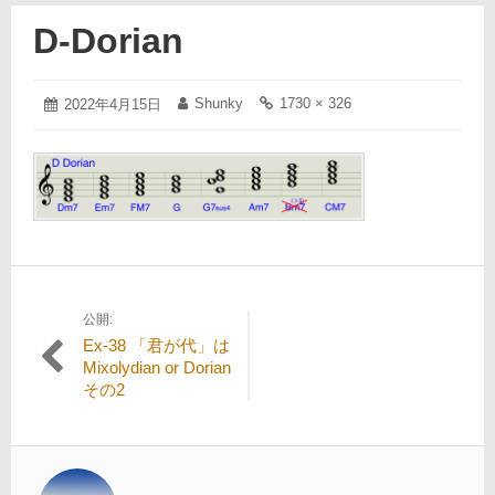
D-Dorian
2022
Shunky
1730 × 326
投
2022年4月15日
投
フ
年
稿
稿
ル
4
日:
者:
サ
月
イ
15
ズ
日
の
リ
ン
ク:
公開:
投
Ex-38 「君が代」は
稿
Mixolydian or Dorian
その2
ナ
ビ
ゲ