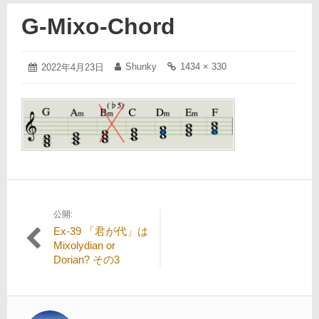
G-Mixo-Chord
2022
Shunky
1434 × 330
投
2022年4月23日
投
フ
年
稿
稿
ル
4
日:
者:
サ
月
イ
23
ズ
日
の
リ
ン
ク:
公開:
投
Ex-39 「君が代」は
稿
Mixolydian or
Dorian? その3
ナ
ビ
ゲ