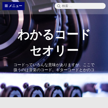
コ
検
メニュー
ン
索:
テ
ン
ツ
へ
わかるコード
ス
キ
ッ
セオリー
プ
コードっていろんな意味がありますが、ここで
扱うのは音楽のコード。ギターコードとかのコ
ードです。