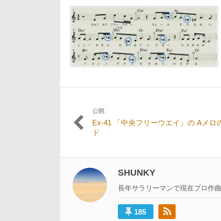
5
日:
者:
サ
月
イ
24
ズ
日
の
リ
ン
ク:
公開:
投
Ex-41 「中央フリーウエイ」の Aメロ
稿
ド
ナ
ビ
SHUNKY
ゲ
長年サラリーマンで現在プロ作
ー
シ
185