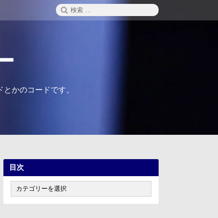
検
検
索
索:
ー
ドとかのコードです。
目次
目
次