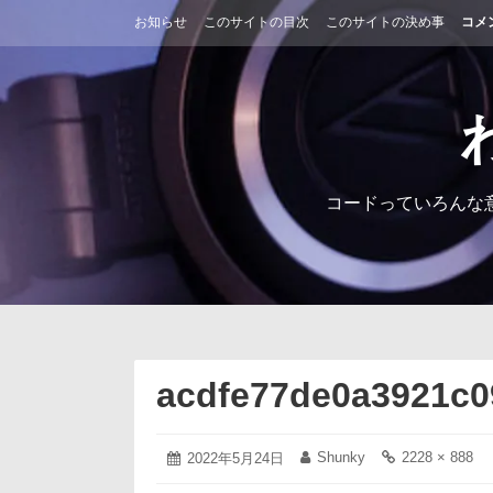
コ
お知らせ
このサイトの目次
このサイトの決め事
コメ
ン
テ
ン
ツ
へ
ス
キ
ッ
コードっていろんな
プ
acdfe77de0a3921c0
2022
Shunky
2228 × 888
投
2022年5月24日
投
フ
年
稿
稿
ル