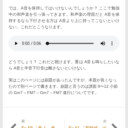
では、A音を保持してはいけないんでしょうか？ ここで勉強
中の和声楽を引っ張ってきます。和声楽の理屈だと A音を保
持するなら下行させる方は A音より上に持ってこないといけ
ない。これだとこうなります。
どうでしょう？ これだと聴けます。要は A音も鳴らしたいな
ら A音と半音下行音は離さないといけない。
実はこのページには副題があったんですが、本題が長くなっ
たので別ページで書きます。副題と言うのは譜面 9〜12 小節
の Gm7 – FM7 – Gm7 – FM7 進行についてです。
前
次
投
過
次
Ex-59 「春よ、来
Ex-61 「新時代」の