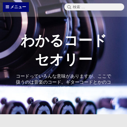
コ
検
メニュー
ン
索:
テ
ン
ツ
へ
わかるコード
ス
キ
ッ
セオリー
プ
コードっていろんな意味がありますが、ここで
扱うのは音楽のコード。ギターコードとかのコ
ードです。