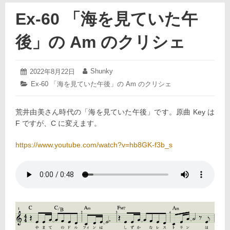
Ex-60 「海を見ていた午
後」の Am のクリシェ
2022
Shunky
投
2022年8月22日
投
年
稿
稿
カ
Ex-60 「海を見ていた午後」の Am のクリシェ
8
日:
者:
テ
月
ゴ
22
荒井由美さん時代の「海を見ていた午後」です。原曲 Key は
リ
日
ー:
F ですが、C に変えます。
https://www.youtube.com/watch?v=hb8GK-f3b_s