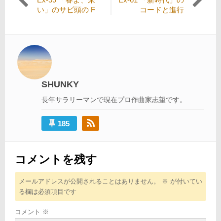
稿
去
の
い」のサビ頭の F
コードと進行
の
投
ナ
投
稿:
ビ
稿:
ゲ
ー
シ
SHUNKY
ョ
長年サラリーマンで現在プロ作曲家志望です。
ン
185
コメントを残す
メールアドレスが公開されることはありません。
※
が付いてい
る欄は必須項目です
コメント
※