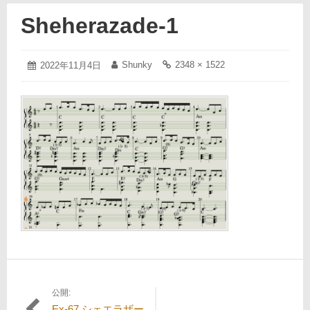
Sheherazade-1
2022
Shunky
2348 × 1522
投
2022年11月4日
投
フ
年
稿
稿
ル
11
日:
者:
サ
月
イ
4
ズ
日
の
リ
ン
ク:
公開:
投
Ex-67 シェエラザー