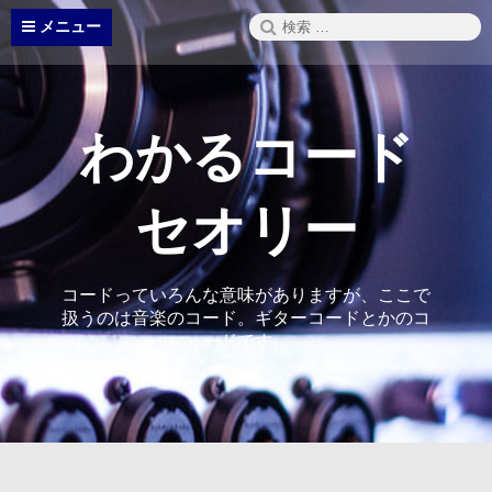
コ
検
メニュー
ン
索:
テ
ン
ツ
へ
わかるコード
ス
キ
ッ
セオリー
プ
コードっていろんな意味がありますが、ここで
扱うのは音楽のコード。ギターコードとかのコ
ードです。