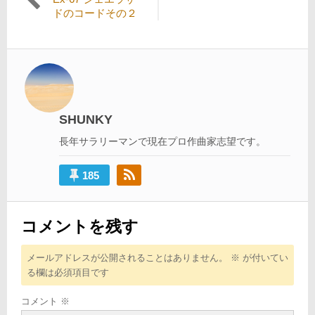
稿
ドのコードその２
ナ
ビ
ゲ
ー
シ
SHUNKY
ョ
長年サラリーマンで現在プロ作曲家志望です。
ン
185
コメントを残す
メールアドレスが公開されることはありません。
※
が付いてい
る欄は必須項目です
コメント
※