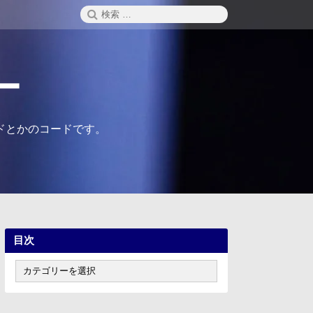
検
検
索
索:
ー
ドとかのコードです。
目次
目
次