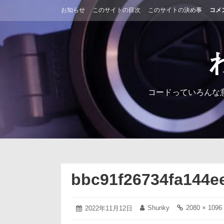
コ
お知らせ
このサイトの目次
このサイトの決め事
コメ
ン
テ
ン
ツ
へ
ス
キ
ッ
コードっていろんな
プ
bbc91f26734fa144e
2022
Shunky
2080 × 1096
投
2022年11月12日
投
フ
年
稿
稿
ル