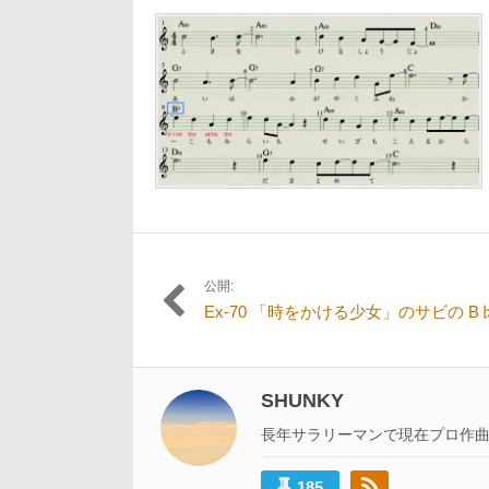
11
日:
者:
サ
月
イ
12
ズ
日
の
リ
ン
ク:
公開:
投
Ex-70 「時をかける少女」のサビの B
稿
ナ
ビ
SHUNKY
ゲ
長年サラリーマンで現在プロ作
ー
185