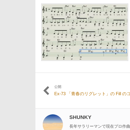
1
日:
者:
サ
月
イ
10
ズ
日
の
リ
ン
ク:
公開:
投
Ex-73 「青春のリグレット」の Fill 
稿
ナ
ビ
SHUNKY
ゲ
長年サラリーマンで現在プロ作