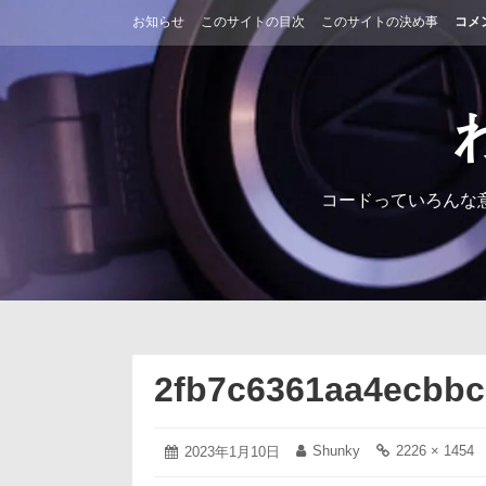
コ
お知らせ
このサイトの目次
このサイトの決め事
コメ
ン
テ
ン
ツ
へ
ス
キ
ッ
コードっていろんな
プ
2fb7c6361aa4ecbb
2023
Shunky
2226 × 1454
投
2023年1月10日
投
フ
年
稿
稿
ル