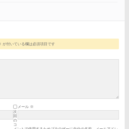
※
が付いている欄は必須項目です
メール
※
次
回
の
コ
メントで使用するためブラウザーに自分の名前、メールアドレ