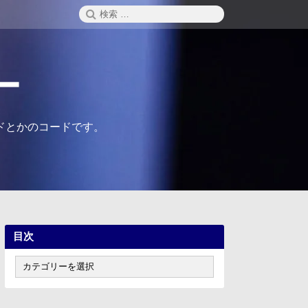
検
検
索
索:
ー
ドとかのコードです。
目次
目
次