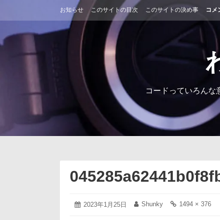
コ
お知らせ
このサイトの目次
このサイトの決め事
コメ
ン
テ
ン
ツ
へ
ス
キ
ッ
コードっていろんな
プ
045285a62441b0f8f
2023
Shunky
1494 × 376
投
2023年1月25日
投
フ
年
稿
稿
ル