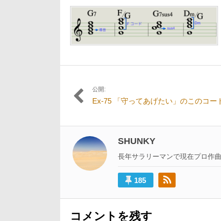
1
日:
者:
サ
月
イ
25
ズ
日
の
リ
ン
ク:
公開:
投
Ex-75 「守ってあげたい」のこのコー
稿
ナ
ビ
SHUNKY
ゲ
長年サラリーマンで現在プロ作
ー
185
シ
ョ
ン
コメントを残す