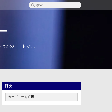
検
検
索
索:
ー
ドとかのコードです。
目次
目
次