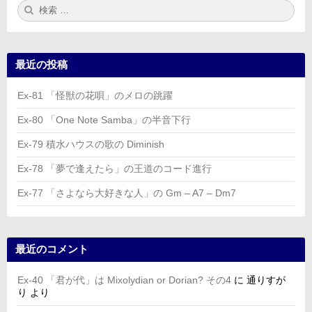
検
検
索:
索
最近の投稿
Ex-81 「怪獣の花唄」のメロの跳躍
Ex-80 「One Note Samba」の半音下行
Ex-79 積水ハウスの歌の Diminish
Ex-78 「夢で逢えたら」の王道のコード進行
Ex-77 「さよなら大好きな人」の Gm – A7 – Dm7
最近のコメント
Ex-40 「君が代」は Mixolydian or Dorian? その4
に
通りすが
り
より