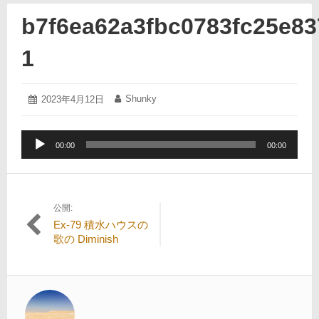
b7f6ea62a3fbc0783fc25e83
1
2023
Shunky
投
2023年4月12日
投
年
稿
稿
4
日:
者:
月
音
12
00:00
00:00
声
日
プ
レ
ー
公開:
投
ヤ
Ex-79 積水ハウスの
ー
稿
歌の Diminish
ナ
ビ
ゲ