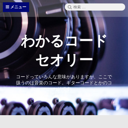
コ
検
メニュー
ン
索:
テ
ン
ツ
へ
わかるコード
ス
キ
ッ
セオリー
プ
コードっていろんな意味がありますが、ここで
扱うのは音楽のコード。ギターコードとかのコ
ードです。