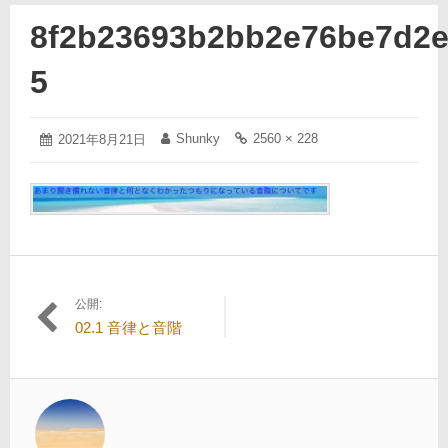
8f2b23693b2bb2e76be7d2e
5
2021
Shunky
2560 × 228
投
2021年8月21日
投
フ
年
稿
稿
ル
8
日:
者:
サ
月
イ
21
ズ
日
の
リ
ン
ク:
公開:
投
02.1 音律と音階
稿
ナ
ビ
ゲ