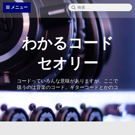
コ
検
メニュー
ン
索:
テ
ン
ツ
へ
わかるコード
ス
キ
ッ
セオリー
プ
コードっていろんな意味がありますが、ここで
扱うのは音楽のコード。ギターコードとかのコ
ードです。