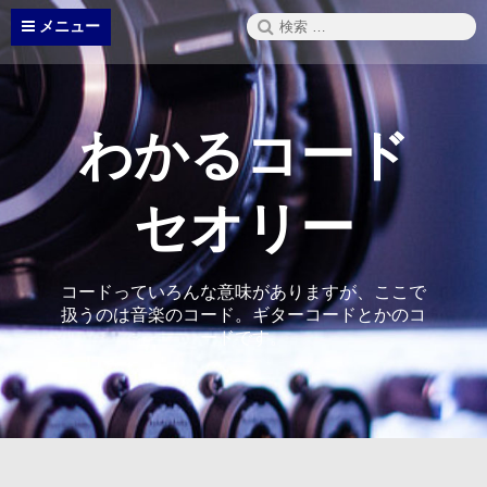
コ
検
メニュー
ン
索:
テ
ン
ツ
へ
わかるコード
ス
キ
ッ
セオリー
プ
コードっていろんな意味がありますが、ここで
扱うのは音楽のコード。ギターコードとかのコ
ードです。