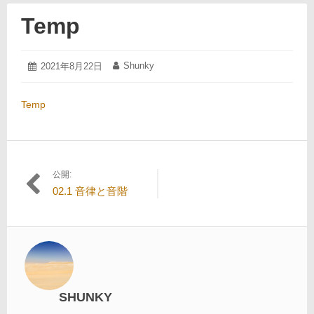
Temp
2021
Shunky
投
2021年8月22日
投
年
稿
稿
8
日:
者:
月
Temp
22
日
公開:
投
02.1 音律と音階
稿
ナ
ビ
ゲ
ー
SHUNKY
シ