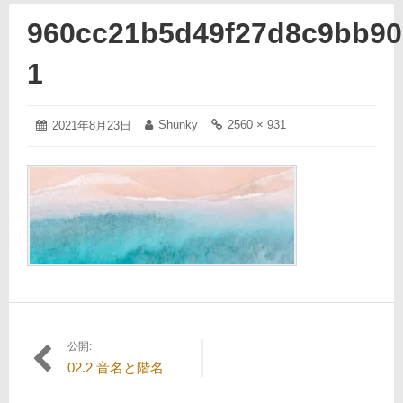
960cc21b5d49f27d8c9bb90
1
2021
Shunky
2560 × 931
投
2021年8月23日
投
フ
年
稿
稿
ル
8
日:
者:
サ
月
イ
23
ズ
日
の
リ
ン
ク:
公開:
投
02.2 音名と階名
稿