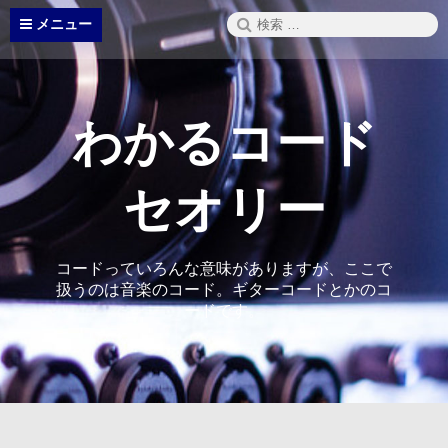
コ
検
メニュー
ン
索:
テ
ン
ツ
へ
わかるコード
ス
キ
ッ
セオリー
プ
コードっていろんな意味がありますが、ここで
扱うのは音楽のコード。ギターコードとかのコ
ードです。