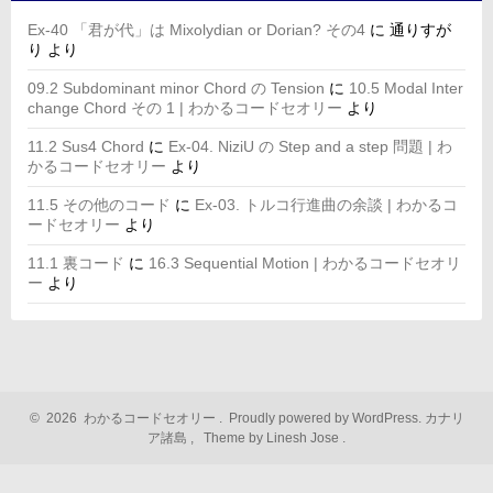
Ex-40 「君が代」は Mixolydian or Dorian? その4
に
通りすが
り
より
09.2 Subdominant minor Chord の Tension
に
10.5 Modal Inter
change Chord その 1 | わかるコードセオリー
より
11.2 Sus4 Chord
に
Ex-04. NiziU の Step and a step 問題 | わ
かるコードセオリー
より
11.5 その他のコード
に
Ex-03. トルコ行進曲の余談 | わかるコ
ードセオリー
より
11.1 裏コード
に
16.3 Sequential Motion | わかるコードセオリ
ー
より
©
2026
わかるコードセオリー
.
Proudly powered by WordPress.
カナリ
ア諸島
,
Theme by Linesh Jose
.