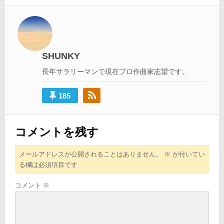
ナ
ビ
ゲ
ー
SHUNKY
シ
長年サラリーマンで現在プロ作曲家志望です。
ョ
ン
185
コメントを残す
メールアドレスが公開されることはありません。
※
が付いてい
る欄は必須項目です
コメント
※