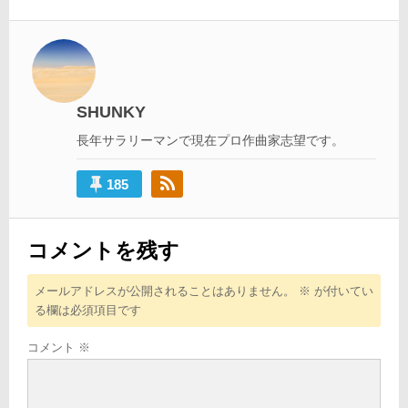
ナ
ビ
ゲ
ー
SHUNKY
シ
長年サラリーマンで現在プロ作曲家志望です。
ョ
ン
185
コメントを残す
メールアドレスが公開されることはありません。
※
が付いてい
る欄は必須項目です
コメント
※