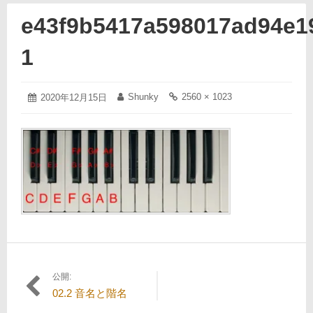
e43f9b5417a598017ad94e1
1
2020
Shunky
2560 × 1023
投
2020年12月15日
投
フ
年
稿
稿
ル
12
日:
者:
サ
月
イ
15
ズ
日
の
リ
ン
ク:
公開:
投
02.2 音名と階名
稿