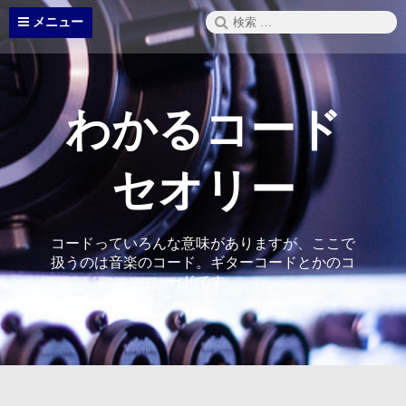
コ
検
メニュー
ン
索:
テ
ン
ツ
へ
わかるコード
ス
キ
ッ
セオリー
プ
コードっていろんな意味がありますが、ここで
扱うのは音楽のコード。ギターコードとかのコ
ードです。