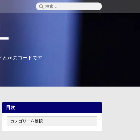
検
検
索
索:
ー
ドとかのコードです。
目次
目
次