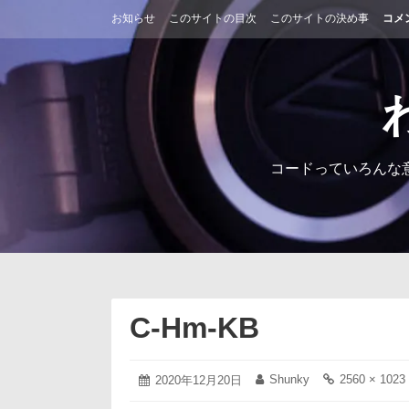
コ
お知らせ
このサイトの目次
このサイトの決め事
コメ
ン
テ
ン
ツ
へ
ス
キ
ッ
コードっていろんな
プ
C-Hm-KB
2020
Shunky
2560 × 1023
投
2020年12月20日
投
フ
年
稿
稿
ル