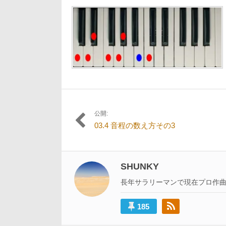
12
日:
者:
サ
月
イ
20
ズ
日
の
リ
ン
ク:
公開:
投
03.4 音程の数え方その3
稿
ナ
ビ
SHUNKY
ゲ
長年サラリーマンで現在プロ作
ー
185
シ