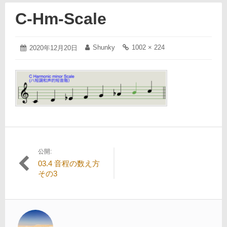
C-Hm-Scale
2020
Shunky
1002 × 224
投
2020年12月20日
投
フ
年
稿
稿
ル
12
日:
者:
サ
月
イ
20
ズ
日
の
リ
ン
ク:
公開:
投
03.4 音程の数え方
稿
その3
ナ
ビ
ゲ