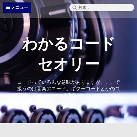
コ
検
メニュー
ン
索:
テ
ン
ツ
へ
わかるコード
ス
キ
ッ
セオリー
プ
コードっていろんな意味がありますが、ここで
扱うのは音楽のコード。ギターコードとかのコ
ードです。