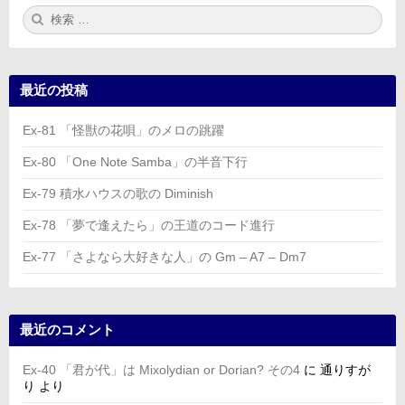
検
検
索:
索
最近の投稿
Ex-81 「怪獣の花唄」のメロの跳躍
Ex-80 「One Note Samba」の半音下行
Ex-79 積水ハウスの歌の Diminish
Ex-78 「夢で逢えたら」の王道のコード進行
Ex-77 「さよなら大好きな人」の Gm – A7 – Dm7
最近のコメント
Ex-40 「君が代」は Mixolydian or Dorian? その4
に
通りすが
り
より