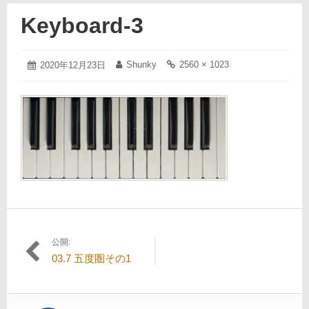
Keyboard-3
2020
Shunky
2560 × 1023
投
2020年12月23日
投
フ
年
稿
稿
ル
12
日:
者:
サ
月
イ
23
ズ
日
の
リ
ン
ク:
公開:
投
03.7 五度圏その1
稿
ナ