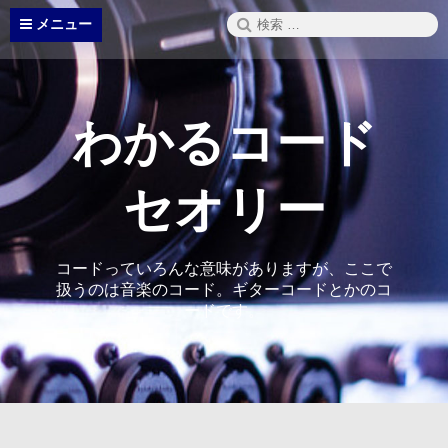
コ
検
メニュー
ン
索:
テ
ン
ツ
へ
わかるコード
ス
キ
ッ
セオリー
プ
コードっていろんな意味がありますが、ここで
扱うのは音楽のコード。ギターコードとかのコ
ードです。