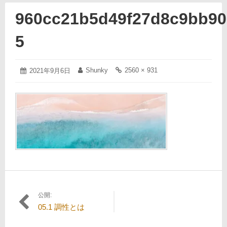
960cc21b5d49f27d8c9bb90
5
2021
Shunky
2560 × 931
投
2021年9月6日
投
フ
年
稿
稿
ル
9
日:
者:
サ
月
イ
6
ズ
日
の
リ
ン
ク:
公開:
投
05.1 調性とは
稿