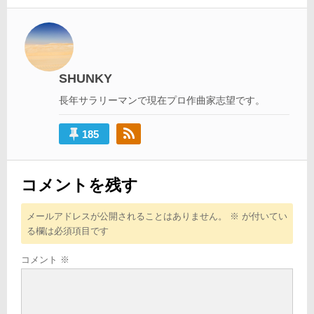
ナ
ビ
ゲ
ー
SHUNKY
シ
長年サラリーマンで現在プロ作曲家志望です。
ョ
ン
185
コメントを残す
メールアドレスが公開されることはありません。
※
が付いてい
る欄は必須項目です
コメント
※