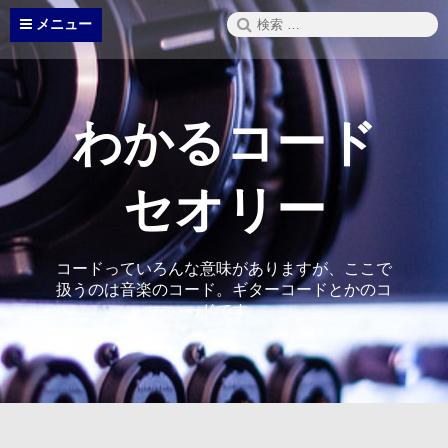
コ
検
メニュー
ン
索:
テ
ン
ツ
へ
わかるコード
ス
キ
ッ
セオリー
プ
コードっていろんな意味がありますが、ここで
扱うのは音楽のコード。ギターコードとかのコ
ードです。