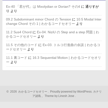
Ex-40 「君が代」は Mixolydian or Dorian? その4
に
通りすが
り
より
09.2 Subdominant minor Chord の Tension
に
10.5 Modal Inter
change Chord その 1 | わかるコードセオリー
より
11.2 Sus4 Chord
に
Ex-04. NiziU の Step and a step 問題 | わ
かるコードセオリー
より
11.5 その他のコード
に
Ex-03. トルコ行進曲の余談 | わかるコ
ードセオリー
より
11.1 裏コード
に
16.3 Sequential Motion | わかるコードセオリ
ー
より
©
2026
わかるコードセオリー
.
Proudly powered by WordPress.
カナリ
ア諸島
,
Theme by Linesh Jose
.